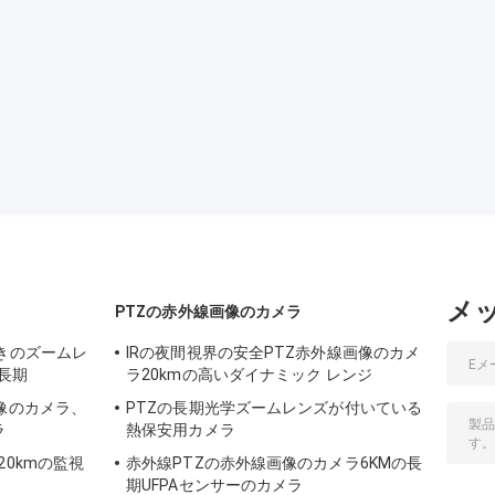
メ
PTZの赤外線画像のカメラ
きのズームレ
IRの夜間視界の安全PTZ赤外線画像のカメ
長期
ラ20kmの高いダイナミック レンジ
像のカメラ、
PTZの長期光学ズームレンズが付いている
ラ
熱保安用カメラ
20kmの監視
赤外線PTZの赤外線画像のカメラ6KMの長
期UFPAセンサーのカメラ