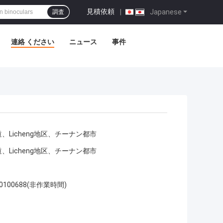
見積依頼
|
Japanese
調査
連絡 ください
ニュース
事件
道、Licheng地区、チーナン都市
道、Licheng地区、チーナン都市
660100688(非作業時間)