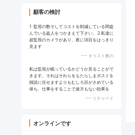
顧客の検討
1. 監視の数そしてコストを削減している間盗
んでいる盗人をつかまえて下さい。 2.私達に
超監視のカメラがあり、夜に項目をはっきり
見ます
—— キリスト教の
私は監視が眠っているかどうか見ることがで
きます。それはそれらをもたらしまポストを
雑談に任せますよりもむしろ目がさめている
保ち、仕事をすることで途方もない効果を
—— リチャード
オンラインです