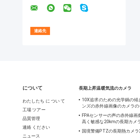
について
長期上昇温暖気流のカメラ
10X追求のための光学鍋の傾
わたしたち に つい て
ンズの赤外線画像のカメラの
工場 ツアー
FPAセンサーの声の赤外線画
品質管理
高く敏感な20kmの長期カメ
連絡 ください
国境警備PTZの長期熱カメラ
ニュース