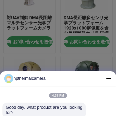
工場 ツアー
対UAV制御 DMA長距離
DMA長距離多センサ光
マルチセンサー光学プ
学プラットフォーム
ラットフォームカメラ
1920x1080解像度を含
品質管理
む長距離熱カメラ 国境
警備の火災検出に最適
お問い合わせを送信
お問い合わせを送信
連絡 ください
ニュース
hpthermalcamera
事件
4:37 PM
長期上昇温暖気流のカメラ
Good day, what product are you looking 
ZTRCシリーズ マルチ
CTVCシリーズ マルチ
for?
PTZの赤外線画像のカメラ
スペクトル光学電子プ
スペクトル光学電子プ