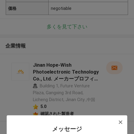
価格
negotiable
多くを見て下さい
企業情報
Jinan Hope-Wish
Photoelectronic Technology
Co., Ltd. メーカープロフィ
ール
Building 1, Future Venture
Plaza, Gangxing 3rd Road,
Licheng District, Jinan City ,中国
5.0
確認された製造者
メッセージ
多くを見て下さい