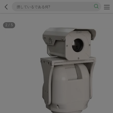
2
/
5