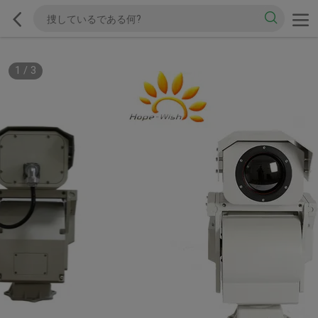
1
/
3