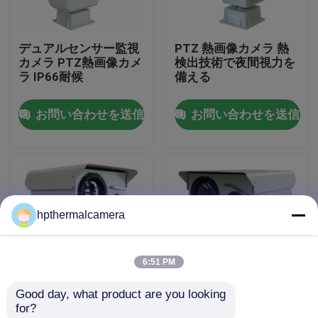
工場 ツアー
デュアルセンサー監視
PTZ 熱画像カメラ 熱
カメラ PTZ熱画像カメ
検出技術で夜間視力を
ラ IP66耐候
備える
品質管理
お問い合わせを送信
お問い合わせを送信
連絡 ください
ニュース
hpthermalcamera
事件
6:51 PM
長期上昇温暖気流のカメラ
Good day, what product are you looking 
31-155mm レンズ
二重センサー監視カメ
for?
PTZの赤外線画像のカメラ
PTZ 熱画像カメラ
ラ 遠距離監視カメラ