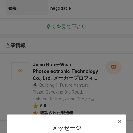
価格
negotiable
多くを見て下さい
企業情報
Jinan Hope-Wish
Photoelectronic Technology
Co., Ltd. メーカープロフィ
ール
Building 1, Future Venture
Plaza, Gangxing 3rd Road,
Licheng District, Jinan City ,中国
5.0
確認された製造者
メッセージ
多くを見て下さい