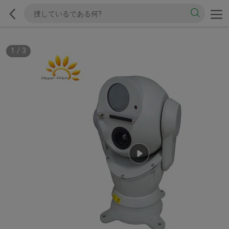
1
/
3