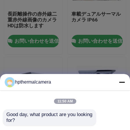
長距離操作の赤外線二
車載デュアルサーマル
工場 ツアー
重赤外線画像のカメラ
カメラ IP66
HDは防水します
品質管理
お問い合わせを送信
お問い合わせを送信
連絡 ください
ニュース
hpthermalcamera
事件
11:50 AM
長期上昇温暖気流のカメラ
Good day, what product are you looking 
監視 熱画像カメラ 双
9 Hzフレームレート 高
for?
センサー 高精度 /-2°C
解像度熱カメラモジュ
PTZの赤外線画像のカメラ
または 2% 640 X 512
ール 森林火災監視