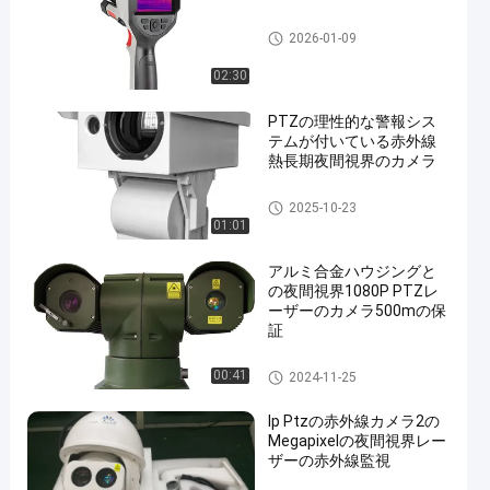
携帯用赤外線カメラ
2026-01-09
02:30
PTZの理性的な警報シス
テムが付いている赤外線
熱長期夜間視界のカメラ
長期夜間視界のカメラ
2025-10-23
01:01
アルミ合金ハウジングと
の夜間視界1080P PTZレ
ーザーのカメラ500mの保
証
長距離赤外線カメラ
00:41
2024-11-25
Ip Ptzの赤外線カメラ2の
Megapixelの夜間視界レー
ザーの赤外線監視