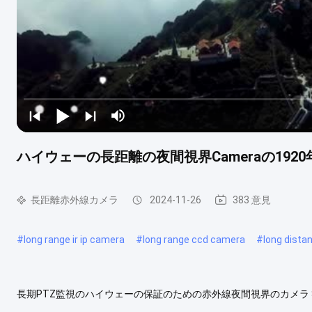
ハイウェーの長距離の夜間視界Cameraの1920
長距離赤外線カメラ
2024-11-26
383 意見
#
long range ir ip camera
#
long range ccd camera
#
long dista
長期PTZ監視のハイウェーの保証のための赤外線夜間視界のカメラ Si
級によって埋め込まれる制御電子システムは、カメラ操作好みま、