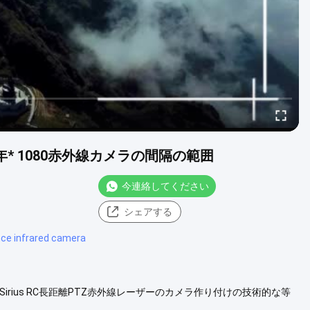
年* 1080赤外線カメラの間隔の範囲
今連絡してください
シェアする
nce infrared camera
rius RC長距離PTZ赤外線レーザーのカメラ作り付けの技術的な等
急上昇することを、ビデオ スイッチ集中します、回転は安定し、正