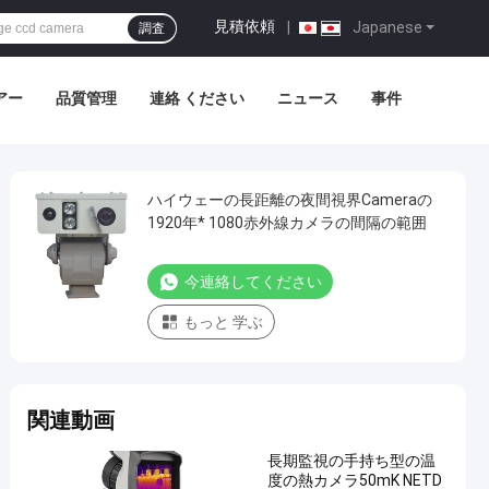
見積依頼
|
Japanese
調査
アー
品質管理
連絡 ください
ニュース
事件
ハイウェーの長距離の夜間視界Cameraの
1920年* 1080赤外線カメラの間隔の範囲
今連絡してください
もっと 学ぶ
関連動画
長期監視の手持ち型の温
度の熱カメラ50mK NETD