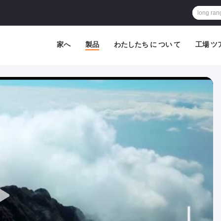
家へ
製品
わたしたち に つい て
工場 ツ