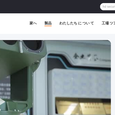
家へ
製品
わたしたち に つい て
工場 ツ