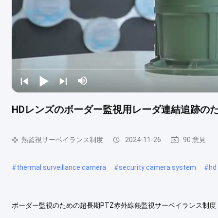
HDレンズのボーダー監視用レーダ連結追跡の
熱監視サーベイランス制度
2024-11-26
90 意見
#
thermal surveillance camera
#
security camera system
#
hd
ボーダー監視のための超長期PTZ赤外線熱監視サーベイランス制度
よび霧深い/雨の環境の長距離の監視に適する目に見えるカメラ、N