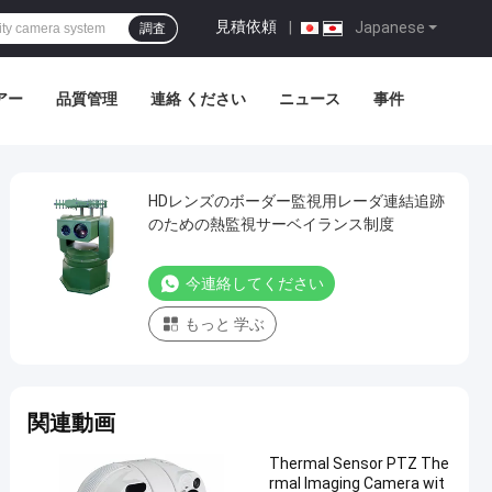
見積依頼
|
Japanese
調査
アー
品質管理
連絡 ください
ニュース
事件
HDレンズのボーダー監視用レーダ連結追跡
のための熱監視サーベイランス制度
今連絡してください
もっと 学ぶ
関連動画
Thermal Sensor PTZ The
rmal Imaging Camera wit