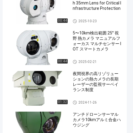
h 35mm Lens for Critical I
nfrastructure Protection
PTZの赤外線画像のカメラ
00:44
2025-10-23
5〜10km検出範囲 25° 視
野 熱カメラ マニュアルフ
ォーカス マルチセンサー I
OT スマートカメラ
長期上昇温暖気流のカメラ
00:44
2025-02-21
夜間視界の高リゾリュー
ションの熱カメラの長期
レーザーの監視サーベイ
ランス制度
熱監視サーベイランス制度
01:32
2024-11-26
アンチドローンサーマル
カメラ10kmアルミ合金ハ
ウジング